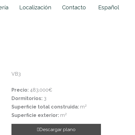
ería
Localización
Contacto
Español
VB3
Precio:
483.000€
Dormitorios:
3
2
Superficie total construida:
m
2
Superficie exterior:
m
Descargar plano