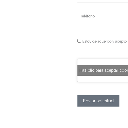
y
apellidos
Teléfono
Privacidad
Estoy de acuerdo y acepto 
Haz clic para aceptar coo
Enviar solicitud